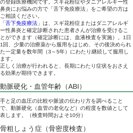
の登録医療機関です。スギ花粉症やダニアレルギー性
鼻炎にお悩みの方で「舌下免疫療法」をご希望の方は
ご相談ください。
「
舌下免疫療法
」は、スギ花粉症またはダニアレルギ
ー性鼻炎と確定診断された患者さんが治療を受けるこ
とができます（確定診断には、血液検査を実施）。1日
1回、少量の治療薬から服用をはじめ、その後決められ
た一定量を数年間（3～5年）にわたり継続して服用し
ます。
正しく治療が行われると、長期にわたり症状をおさえ
る効果が期待できます。
動脈硬化・血管年齢（ABI）
手と足の血圧の比較や脈波の伝わり方を調べること
で、動脈硬化（血管の老化など）の程度を数値として
表します。（検査時間およそ10分）
骨粗しょう症（骨密度検査）